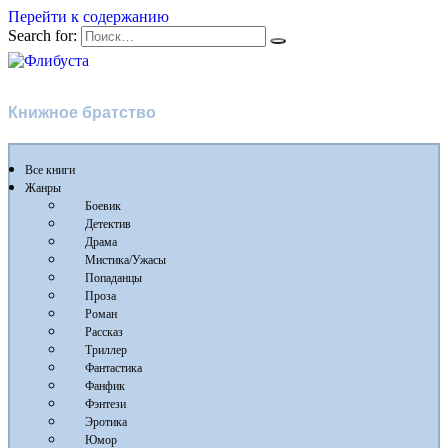
Перейти к содержанию
Search for:
Флибуста
Книжное братство
Все книги
Жанры
Боевик
Детектив
Драма
Мистика/Ужасы
Попаданцы
Проза
Роман
Рассказ
Триллер
Фантастика
Фанфик
Фэнтези
Эротика
Юмор