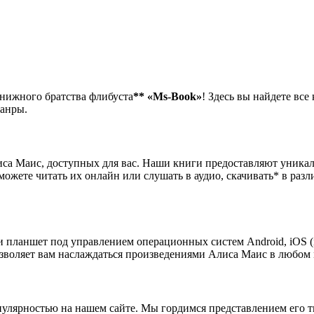
книжного братства флибуста
**
«Ms-Book»
! Здесь вы найдете все
жанры.
са Маис, доступных для вас. Наши книги предоставляют уника
можете читать их онлайн или слушать в аудио, скачивать* в ра
 планшет под управлением операционных систем Android, iOS (i
озволяет вам наслаждаться произведениями Алиса Маис в любом 
улярностью на нашем сайте. Мы гордимся представлением его 