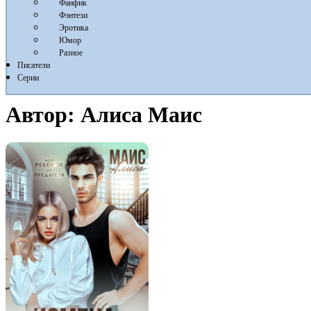
Фанфик
Фэнтези
Эротика
Юмор
Разное
Писатели
Серии
Автор:
Алиса Маис