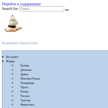
Перейти к содержанию
Search for:
Флибуста
Книжное братство
Все книги
Жанры
Боевик
Детектив
Драма
Мистика/Ужасы
Попаданцы
Проза
Роман
Рассказ
Триллер
Фантастика