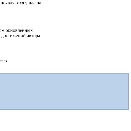
появляются у нас на
дом обновленных
х достижений автора
теля.