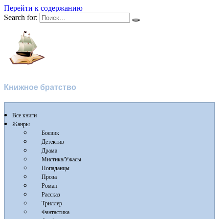
Перейти к содержанию
Search for:
Флибуста
Книжное братство
Все книги
Жанры
Боевик
Детектив
Драма
Мистика/Ужасы
Попаданцы
Проза
Роман
Рассказ
Триллер
Фантастика