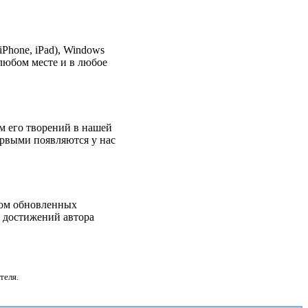
Phone, iPad), Windows
любом месте и в любое
м его творений в нашей
ервыми появляются у нас
дом обновленных
х достижений автора
теля.