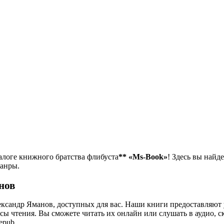
алоге книжного братства флибуста
**
«Ms-Book»
! Здесь вы найде
жанры.
нов
ксандр Яманов, доступных для вас. Наши книги предоставляют
ы чтения. Вы сможете читать их онлайн или слушать в аудио, с
epub.