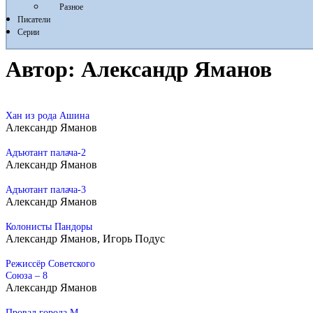
Разное
Писатели
Серии
Автор:
Александр Яманов
Хан из рода Ашина
Александр Яманов
Адъютант палача-2
Александр Яманов
Адъютант палача-3
Александр Яманов
Колонисты Пандоры
Александр Яманов, Игорь Подус
Режиссёр Советского
Союза – 8
Александр Яманов
Провал города М