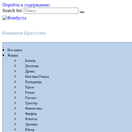
Перейти к содержанию
Search for:
Флибуста
Книжное братство
Все книги
Жанры
Боевик
Детектив
Драма
Мистика/Ужасы
Попаданцы
Проза
Роман
Рассказ
Триллер
Фантастика
Фанфик
Фэнтези
Эротика
Юмор