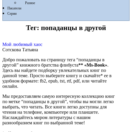
Разное
Писатели
Серии
Тег:
попаданцы в другой
Мой любимый хаос
Сотскова Татьяна
Добро пожаловать на страницу тега “попаданцы в
другой” книжного братства флибуста
**
«Ms-Book»
.
Здесь вы найдете подборку увлекательных книг по
данной теме. Просто выберите книгу и скачайте* ее в
удобном формате: fb2, epub, txt, rtf, pdf, или читайте
онлайн.
Мы предоставляем самую интересную коллекцию книг
по метке “попаданцы в другой”, чтобы вы могли легко
выбрать, что читать. Все книги легко доступны для
чтения на телефоне, компьютере или планшете.
Наслаждайтесь миром литературы с нашим
разнообразием книг по выбранной теме!