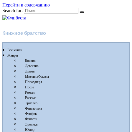
Перейти к содержанию
Search for:
Флибуста
Книжное братство
Все книги
Жанры
Боевик
Детектив
Драма
Мистика/Ужасы
Попаданцы
Проза
Роман
Рассказ
Триллер
Фантастика
Фанфик
Фэнтези
Эротика
Юмор