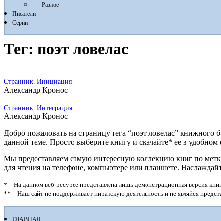
Разное
Писатели
Серии
Тег:
поэт ловелас
Странник. Инициация
Александр Кронос
Странник. Интеграция
Александр Кронос
Добро пожаловать на страницу тега “поэт ловелас” книжного б
данной теме. Просто выберите книгу и скачайте* ее в удобном фор
Мы предоставляем самую интересную коллекцию книг по метке “
для чтения на телефоне, компьютере или планшете. Наслаждай
* – На данном веб-ресурсе представлена лишь демонстрационная версия книг
** – Наш сайт не поддерживает пиратскую деятельность и не являйся предс
ГЛАВНАЯ