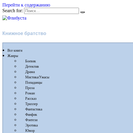
Перейти к содержанию
Search for:
Флибуста
Книжное братство
Все книги
Жанры
Боевик
Детектив
Драма
Мистика/Ужасы
Попаданцы
Проза
Роман
Рассказ
Триллер
Фантастика
Фанфик
Фэнтези
Эротика
Юмор