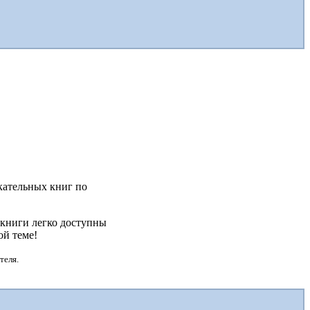
екательных книг по
 книги легко доступны
ой теме!
теля.