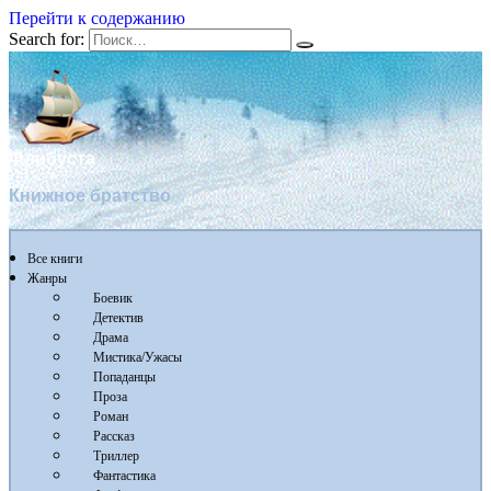
Перейти к содержанию
Search for:
Флибуста
Книжное братство
Все книги
Жанры
Боевик
Детектив
Драма
Мистика/Ужасы
Попаданцы
Проза
Роман
Рассказ
Триллер
Фантастика