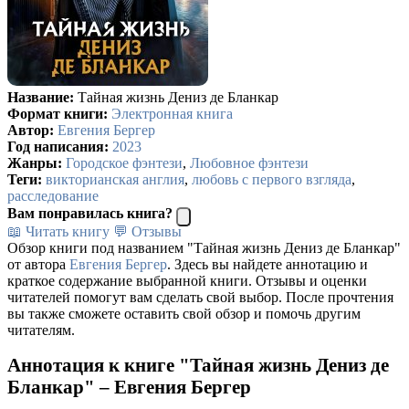
Название:
Тайная жизнь Дениз де Бланкар
Формат книги:
Электронная книга
Автор:
Евгения Бергер
Год написания:
2023
Жанры:
Городское фэнтези
,
Любовное фэнтези
Теги:
викторианская англия
,
любовь с первого взгляда
,
расследование
Вам понравилась книга?
📖 Читать книгу
💬 Отзывы
Обзор книги под названием "Тайная жизнь Дениз де Бланкар"
от автора
Евгения Бергер
. Здесь вы найдете аннотацию и
краткое содержание выбранной книги. Отзывы и оценки
читателей помогут вам сделать свой выбор. После прочтения
вы также сможете оставить свой обзор и помочь другим
читателям.
Аннотация к книге "Тайная жизнь Дениз де
Бланкар" – Евгения Бергер