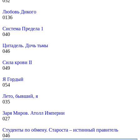
0
52
Любовь Дикого
0
136
Система Предела 1
0
40
Цитадель. Дочь тьмы
0
46
Сила крови II
0
49
Я Гордый
0
54
Лето, бывший, я
0
35
Заря Миров. Атолл Империи
0
27
Студенты по обмену. Староста – истинный правитель
0
46