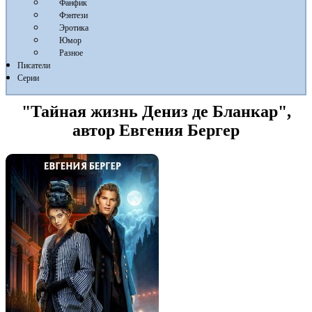
Фанфик
Фэнтези
Эротика
Юмор
Разное
Писатели
Серии
"Тайная жизнь Дениз де Бланкар",
автор Евгения Бергер