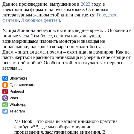
Данное произведение, выпущенное в
2023
году, в
электронном формате на русском языке. Основным
литературным жанром этой книги считается:
Городское
фэнтези
,
Любовное фэнтези
.
Улицы Лондона небезопасны в последнее время… Особенно в
ночные часы. Тем более, если ты юная девушка,
вознамерившаяся изловить монстра и знающая не
понаслышке, насколько коварен он может быть…
Днём – знатная дама, ночами – охотница на вампиров. Как не
пасть жертвой красивого незнакомца и уберечь свое сердце от
несчастной любви? Особенно той, что случается с первого
взгляда…
ВКонтакте
Одноклассники
Pinterest
Viber
WhatsApp
Telegram
Ms-Book – это онлайн-каталог книжного братства
флибуста
**
, где мы собираем лучшие
произведения, заслуживающие внимания. В