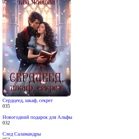
Сердцеед, шкаф, секрет
0
35
Новогодний подарок для Альфы
0
32
След Саламандры