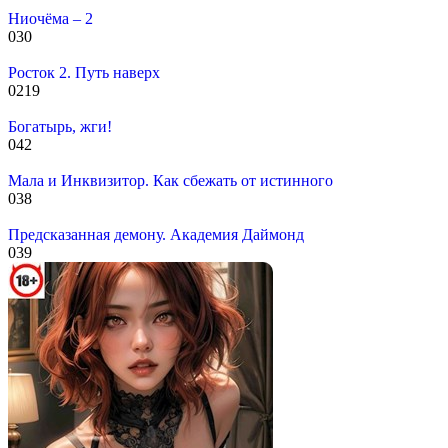
Ниочёма – 2
0
30
Росток 2. Путь наверх
0
219
Богатырь, жги!
0
42
Мала и Инквизитор. Как сбежать от истинного
0
38
Предсказанная демону. Академия Даймонд
0
39