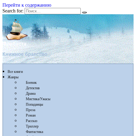
Перейти к содержанию
Search for:
Флибуста
Книжное братство
Все книги
Жанры
Боевик
Детектив
Драма
Мистика/Ужасы
Попаданцы
Проза
Роман
Рассказ
Триллер
Фантастика