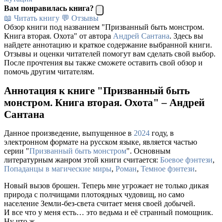
Вам понравилась книга?
📖 Читать книгу
💬 Отзывы
Обзор книги под названием "Призванный быть монстром.
Книга вторая. Охота" от автора
Андрей Сантана
. Здесь вы
найдете аннотацию и краткое содержание выбранной книги.
Отзывы и оценки читателей помогут вам сделать свой выбор.
После прочтения вы также сможете оставить свой обзор и
помочь другим читателям.
Аннотация к книге "Призванный быть
монстром. Книга вторая. Охота" – Андрей
Сантана
Данное произведение, выпущенное в
2024
году, в
электронном формате на русском языке, является частью
серии "
Призванный быть монстром
". Основным
литературным жанром этой книги считается:
Боевое фэнтези
,
Попаданцы в магические миры
,
Роман
,
Темное фэнтези
.
Новый вызов брошен. Теперь мне угрожает не только дикая
природа с полчищами плотоядных чудовищ, но само
население Земли-без-света считает меня своей добычей.
И все что у меня есть… это ведьма и её странный помощник.
Ну что ж.