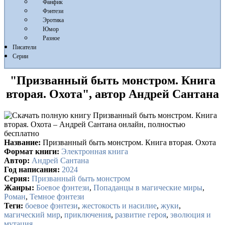
Фанфик
Фэнтези
Эротика
Юмор
Разное
Писатели
Серии
"Призванный быть монстром. Книга
вторая. Охота", автор Андрей Сантана
Название:
Призванный быть монстром. Книга вторая. Охота
Формат книги:
Электронная книга
Автор:
Андрей Сантана
Год написания:
2024
Серия:
Призванный быть монстром
Жанры:
Боевое фэнтези
,
Попаданцы в магические миры
,
Роман
,
Темное фэнтези
Теги:
боевое фэнтези
,
жестокость и насилие
,
жуки
,
магический мир
,
приключения
,
развитие героя
,
эволюция и
мутация