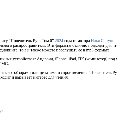
нигу “Повелитель Рун. Том 6”
2024
года от автора
Илья Сапунов
е легального распространителя. Эти форматы отлично подходят для
удиокнига, то вы также можете прослушать ее в mp3 формате.
ичных устройствах: Андроид, iPhone, iPad, ПК (компьютер) по
 СМС.
миться с обзорами или цитатами из произведения “Повелитель Р
дходит и вызывает интерес для чтения.
ь?