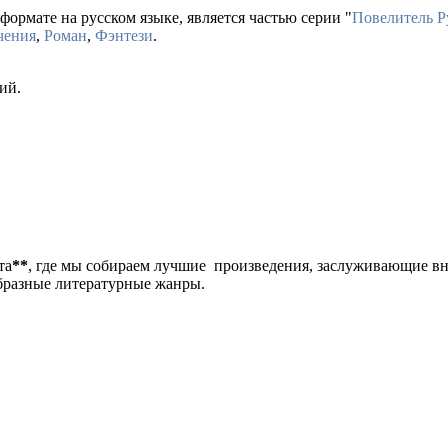
формате на русском языке, является частью серии "
Повелитель Р
чения
,
Роман
,
Фэнтези
.
ий.
та
**
, где мы собираем лучшие произведения, заслуживающие в
образные литературные жанры.