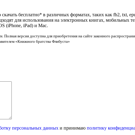
скачать бесплатно* в различных форматах, таких как fb2, txt, ep
одходят для использования на электронных книгах, мобильных т
 (iPhone, iPad) и Mac.
и. Полная версия доступна для приобретения на сайте законного распространи
тавителем «Книжного братства Флибуста»
ботку персональных данных
и принимаю
политику конфиденци