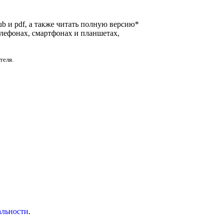
ub и pdf, а также читать полную версию*
елефонах, смартфонах и планшетах,
теля.
альности
.