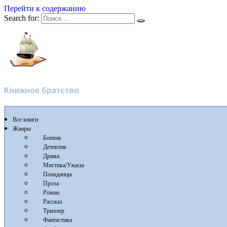
Перейти к содержанию
Search for:
Флибуста
Книжное братство
Все книги
Жанры
Боевик
Детектив
Драма
Мистика/Ужасы
Попаданцы
Проза
Роман
Рассказ
Триллер
Фантастика