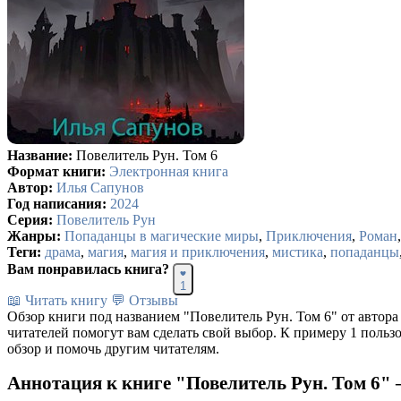
Название:
Повелитель Рун. Том 6
Формат книги:
Электронная книга
Автор:
Илья Сапунов
Год написания:
2024
Серия:
Повелитель Рун
Жанры:
Попаданцы в магические миры
,
Приключения
,
Роман
Теги:
драма
,
магия
,
магия и приключения
,
мистика
,
попаданцы
Вам понравилась книга?
1
📖 Читать книгу
💬 Отзывы
Обзор книги под названием "Повелитель Рун. Том 6" от автор
читателей помогут вам сделать свой выбор. К примеру 1 польз
обзор и помочь другим читателям.
Аннотация к книге "Повелитель Рун. Том 6"