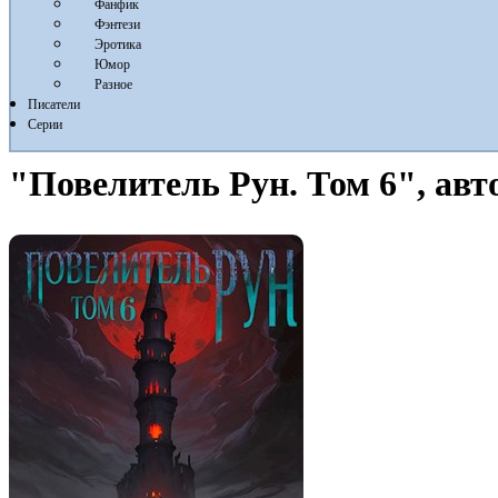
Фанфик
Фэнтези
Эротика
Юмор
Разное
Писатели
Серии
"Повелитель Рун. Том 6", ав