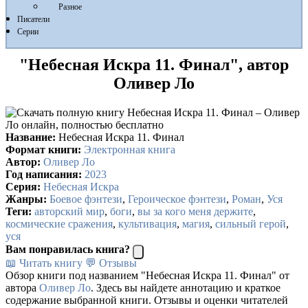
Разное
Писатели
Серии
"Небесная Искра 11. Финал", автор
Оливер Ло
Название:
Небесная Искра 11. Финал
Формат книги:
Электронная книга
Автор:
Оливер Ло
Год написания:
2023
Серия:
Небесная Искра
Жанры:
Боевое фэнтези
,
Героическое фэнтези
,
Роман
,
Уся
Теги:
авторский мир
,
боги
,
вы за кого меня держите
,
космические сражения
,
культивация
,
магия
,
сильный герой
,
уся
Вам понравилась книга?
📖 Читать книгу
💬 Отзывы
Обзор книги под названием "Небесная Искра 11. Финал" от
автора
Оливер Ло
. Здесь вы найдете аннотацию и краткое
содержание выбранной книги. Отзывы и оценки читателей