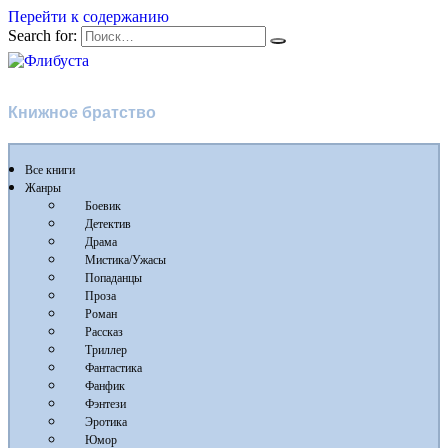
Перейти к содержанию
Search for:
Флибуста
Книжное братство
Все книги
Жанры
Боевик
Детектив
Драма
Мистика/Ужасы
Попаданцы
Проза
Роман
Рассказ
Триллер
Фантастика
Фанфик
Фэнтези
Эротика
Юмор