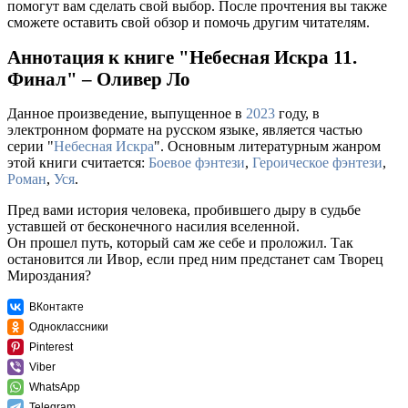
помогут вам сделать свой выбор. После прочтения вы также
сможете оставить свой обзор и помочь другим читателям.
Аннотация к книге "Небесная Искра 11.
Финал" – Оливер Ло
Данное произведение, выпущенное в
2023
году, в
электронном формате на русском языке, является частью
серии "
Небесная Искра
". Основным литературным жанром
этой книги считается:
Боевое фэнтези
,
Героическое фэнтези
,
Роман
,
Уся
.
Пред вами история человека, пробившего дыру в судьбе
уставшей от бесконечного насилия вселенной.
Он прошел путь, который сам же себе и проложил. Так
остановится ли Ивор, если пред ним предстанет сам Творец
Мироздания?
ВКонтакте
Одноклассники
Pinterest
Viber
WhatsApp
Telegram