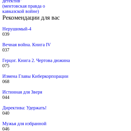
детектив”
(ментовская правда о
кавказской войне)
Рекомендации для вас
Нерушимый-4
0
39
Вечная война. Книга IV
0
37
Герцог. Книга 2. Чертова дюжина
0
75
Измена Главы Киберкорпорации
0
68
Истинная для Зверя
0
44
Директива: Удержать!
0
40
Мужья для избранной
0
46