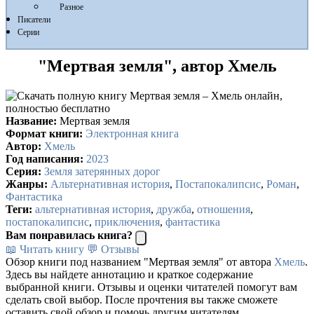
Разное
Писатели
Серии
"Мертвая земля", автор Хмель
Название:
Мертвая земля
Формат книги:
Электронная книга
Автор:
Хмель
Год написания:
2023
Серия:
Земля затерянных дорог
Жанры:
Альтернативная история
,
Постапокалипсис
,
Роман
,
Фантастика
Теги:
альтернативная история
,
дружба
,
отношения
,
постапокалипсис
,
приключения
,
фантастика
Вам понравилась книга?
📖 Читать книгу
💬 Отзывы
Обзор книги под названием "Мертвая земля" от автора
Хмель
.
Здесь вы найдете аннотацию и краткое содержание
выбранной книги. Отзывы и оценки читателей помогут вам
сделать свой выбор. После прочтения вы также сможете
оставить свой обзор и помочь другим читателям.