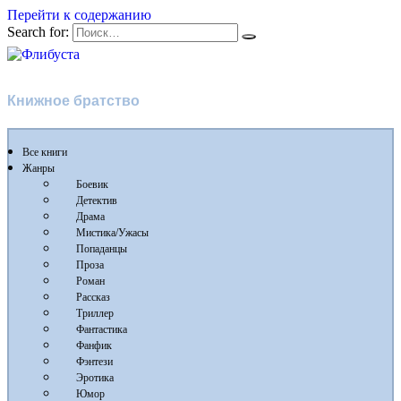
Перейти к содержанию
Search for:
Флибуста
Книжное братство
Все книги
Жанры
Боевик
Детектив
Драма
Мистика/Ужасы
Попаданцы
Проза
Роман
Рассказ
Триллер
Фантастика
Фанфик
Фэнтези
Эротика
Юмор