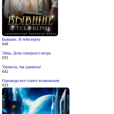
Бывшие. Я тебя верну
0
49
Эйва. Дочь северного ветра
0
35
Удивила, так удивила!
0
42
Однажды все станет возможным
0
33