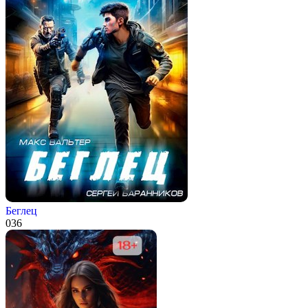
Беглец
0
36