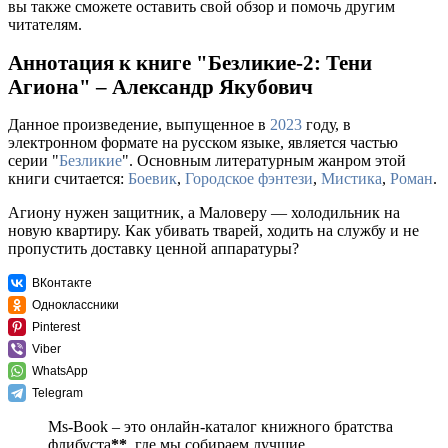
вы также сможете оставить свой обзор и помочь другим
читателям.
Аннотация к книге "Безликие-2: Тени
Агиона" – Александр Якубович
Данное произведение, выпущенное в
2023
году, в
электронном формате на русском языке, является частью
серии "
Безликие
". Основным литературным жанром этой
книги считается:
Боевик
,
Городское фэнтези
,
Мистика
,
Роман
.
Агиону нужен защитник, а Маловеру — холодильник на
новую квартиру. Как убивать тварей, ходить на службу и не
пропустить доставку ценной аппаратуры?
ВКонтакте
Одноклассники
Pinterest
Viber
WhatsApp
Telegram
Ms-Book – это онлайн-каталог книжного братства
флибуста
**
, где мы собираем лучшие