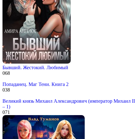
Бывший. Жестокий. Любимый
0
68
Попаданец. Маг Тени. Книга 2
0
38
Великий князь Михаил Александрович (император Михаил II
– 1)
0
71