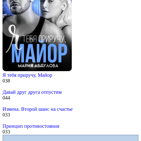
Я тебя приручу, Майор
0
38
Давай друг друга отпустим
0
44
Измена. Второй шанс на счастье
0
33
Принцип противостояния
0
33