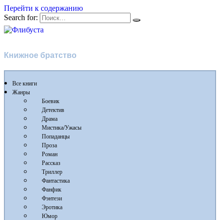
Перейти к содержанию
Search for:
Флибуста
Книжное братство
Все книги
Жанры
Боевик
Детектив
Драма
Мистика/Ужасы
Попаданцы
Проза
Роман
Рассказ
Триллер
Фантастика
Фанфик
Фэнтези
Эротика
Юмор