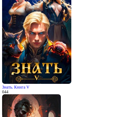
Знать. Книга V
0
44