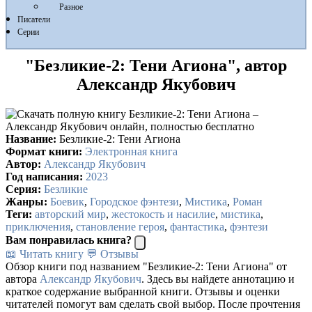
Разное
Писатели
Серии
"Безликие-2: Тени Агиона", автор
Александр Якубович
Название:
Безликие-2: Тени Агиона
Формат книги:
Электронная книга
Автор:
Александр Якубович
Год написания:
2023
Серия:
Безликие
Жанры:
Боевик
,
Городское фэнтези
,
Мистика
,
Роман
Теги:
авторский мир
,
жестокость и насилие
,
мистика
,
приключения
,
становление героя
,
фантастика
,
фэнтези
Вам понравилась книга?
📖 Читать книгу
💬 Отзывы
Обзор книги под названием "Безликие-2: Тени Агиона" от
автора
Александр Якубович
. Здесь вы найдете аннотацию и
краткое содержание выбранной книги. Отзывы и оценки
читателей помогут вам сделать свой выбор. После прочтения